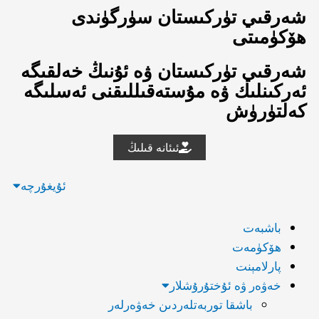
شەرقىي تۈركىستان سۈرگۈندى
ھۆكۈمىتى
شەرقىي تۈركىستان ۋە ئۇنىڭ خەلقىگە
ئەركىنلىك ۋە مۇستەقىللىقنى ئەسلىگە
كەلتۈرۈش
ئىئانە قىلىڭ
ئۇيغۇرچە
English
باشبەت
ھۆكۈمەت
پارلامېنت
خەۋەر ۋە ئۇختۇرۇشلار
باشقا توربەتلەردىن خەۋەرلەر