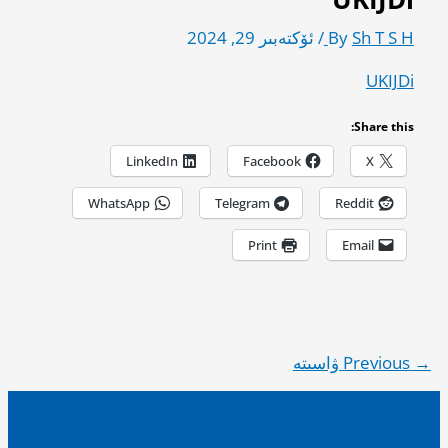
Sh T S H
By
/
ئۆكتەبىر 29, 2024
UKIJDi
Share this:
LinkedIn
Facebook
X
WhatsApp
Telegram
Reddit
Print
Email
→
Previous ۋاسىتە