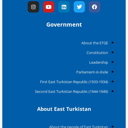
I
Y
L
T
F
n
o
i
w
a
s
u
n
i
c
t
t
k
t
e
Government
a
u
e
t
b
g
b
d
e
o
r
e
i
r
o
a
n
k
About the ETGE
m
Constitution
Leadership
Parliament-in-Exile
First East Turkistan Republic (1933-1934)
Second East Turkistan Republic (1944-1949)
About East Turkistan
About the people of East Turkistan