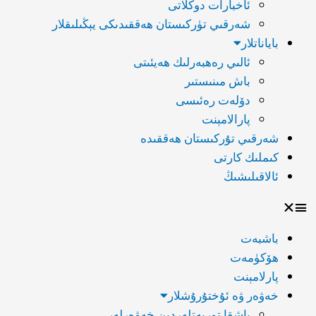
ئاخبارات دوكلاتى
شەرقىي تۈركىستان ھەققىدىكى يېڭىلىقلار
باياناتلار
ئالىي رەھبەرلىك ھەيئىتى
باش مىنىستىر
دۆلەت رەئىسى
پارالامېنت
شەرقىي تۇركىستان ھەققىدە
كىملىك كارتى
ئالاقىلىشىڭ
باشبەت
ھۆكۈمەت
پارلامېنت
خەۋەر ۋە ئۇختۇرۇشلار
باشقا توربەتلەردىن خەۋەرلەر