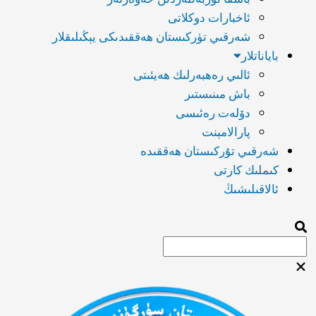
ئاخبارات دوكلاتى
شەرقىي تۈركىستان ھەققىدىكى يېڭىلىقلار
باياناتلار
ئالىي رەھبەرلىك ھەيئىتى
باش مىنىستىر
دۆلەت رەئىسى
پارالامېنت
شەرقىي تۇركىستان ھەققىدە
كىملىك كارتى
ئالاقىلىشىڭ
Searc