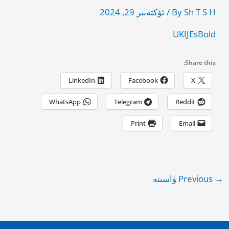
Sh T S H
By
/
ئۆكتەبىر 29, 2024
UKIJEsBold
Share this:
LinkedIn
Facebook
X
WhatsApp
Telegram
Reddit
Print
Email
→
Previous ۋاسىتە