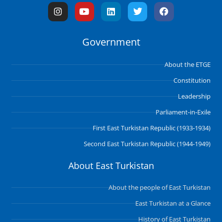
I
Y
L
T
F
n
o
i
w
a
s
u
n
i
c
t
t
k
t
e
Government
a
u
e
t
b
g
b
d
e
o
r
e
i
r
o
About the ETGE
a
n
k
m
Constitution
Leadership
Parliament-in-Exile
First East Turkistan Republic (1933-1934)
Second East Turkistan Republic (1944-1949)
About East Turkistan
About the people of East Turkistan
East Turkistan at a Glance
History of East Turkistan