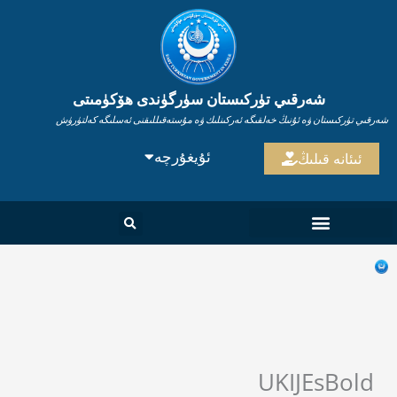
Ski
t
conten
شەرقىي تۈركىستان سۈرگۈندى ھۆكۈمىتى
شەرقىي تۈركىستان ۋە ئۇنىڭ خەلقىگە ئەركىنلىك ۋە مۇستەقىللىقنى ئەسلىگە كەلتۈرۈش
ئۇيغۇرچە
ENGLISH
ئىئانە قىلىڭ
UKIJEsBold