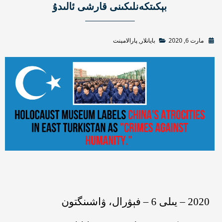
بېكىتكەنلىكىنى قارشى ئالىدۇ
مارت 6, 2020
بايانلار
,
پارالامېنت
2020
–
يىلى
6
–
فېۋرال،
ۋاشىنگتون