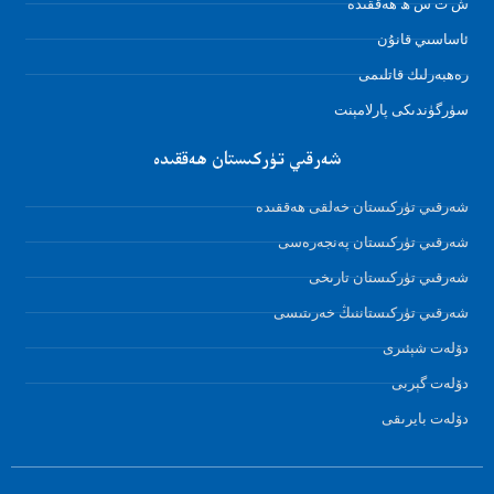
ش ت س ھ ھەققىدە
ئاساسىي قانۇن
رەھبەرلىك قاتلىمى
سۈرگۈندىكى پارلامېنت
شەرقىي تۈركىستان ھەققىدە
شەرقىي تۈركىستان خەلقى ھەققىدە
شەرقىي تۈركىستان پەنجەرەسى
شەرقىي تۈركىستان تارىخى
شەرقىي تۈركىستاننىڭ خەرىتىسى
دۆلەت شېئىرى
دۆلەت گېربى
دۆلەت بايرىقى