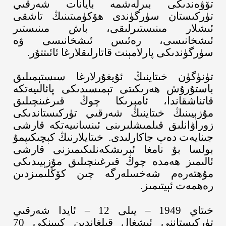
تۆۋەندىكى بىرلەشمە بايانات شەرقىي
تۈركىستان سۈرگۈندى ھۆكۈمىتىنىڭ تاشقى
ئىشلار مىنىستىرلىقى، باش مىنىستىر
ئىشخانىسى، رەئىس ئىشخانىسى ۋە
سۈرگۈندىكى پارلامېنت قاتارلىقلارغا ئائىتتۇر.
تۈنۈگۈن خىتاينىڭ ئۇيغۇرلارغا سىستېمىلىق
باستۇرۇش ھەرىكىتى تېمىسىدىكى پائالىيەتكە
قاتناشقاندا، ئامېرىكا چوڭ قىرغىنچىلىق
مۇزېيىنىڭ
خىتاينىڭ شەرقىي تۈركىستاندىكى
زوراۋانلىق قىلمىشلىرىنى ئىنسانىيەتكە قارشى
جىنايەت دەپ جاكارلىدى.
خىتايلارنىڭ كېچىكىپمۇ
بولسا بۇ نامغا ئېرىشكەنلىكىمىزنى قارشى
ئالىمىز ھەمدە چوڭ قىرغىنچىلىق مۇزېيىدىكى
مۇھتەرەم شەخسلەرگە چىن كۆڭلىمىزدىن
رەھمەت ئېيتىمىز
.
خىتاي
1949
–
يىلى
12
–
ئايدا شەرقىي
تۈركىستاننى ئىشغال قىلغاندىن كېيىنكى
70