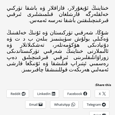
خىتاينىڭ ئۇيغۇرلار، قازاقلار ۋە باشقا تۈركىي
خەلقلەرگە قارىتىلغان قىلمىشلىرى ئىرقىي
قىرغىنچىلىقتىن باشقا نەرسە ئەمەس
.
شۇڭا، شەرقىي تۈركىستان ۋە ئۇنىڭ خەلقىنىڭ
ۋەكىلى بولۇش سۈپىتىمىز بىلەن ب د ت ۋە
دۇنيادىكى ھۆكۈمەتلەر، تەشكىلاتلار ۋە
ئالىملارنى خىتاينىڭ شەرقىي تۈركىستاندىكى
زوراۋانلىقلىرىنى ئىرقىي قىرغىنچىلىق دەپ
رەسمىي ئېتىراپ قىلىشقا ۋە ئۇنىڭغا قارشى
ئەمەلىي ھەرىكەت قوللىنىشقا چاقىرىمىز
.
Share this:
Reddit
LinkedIn
Facebook
X
Email
WhatsApp
Telegram