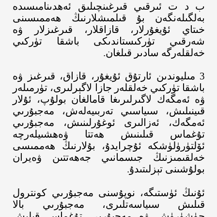
ب د ت ئىرقىي قىرغىنچىلىق ئەھدىنامىسىدە
بەلگىلەنگەن بۇ قىلمىشلارنىڭ ھەممىسىنى
خىتاي ئۇيغۇرلار، قازاقلار، قىرغىزلار ۋە
شەرقىي تۈركىستاندىكى باشقا تۈركىي
خەلقلەرگە سادىر قىلغان
.
3 مىليوندىن ئارتۇق ئۇيغۇر، قازاق، قىرغىز ۋە
باشقا تۈركىي خەلقلەر جازا لاگېرلىرى، تۈرمىلەر
ۋە ئەمگەك لاگىرلىرىغا قامالغان بولۇپ،
ئۇلار
قىينىلىش، سىياسىي تەربىيەلەش، مەجبۇرىي
ئەمگەك، ئەزالىرى ئوغۇرلىنىش، مەجبۇرىي
تۇغماس قىلىنىش ھەتتا ۋەھشىيلەرچە
ئۆلتۈرۈلۈشكە ئۇچرايدۇ، بۇلارنىڭ ھەممىسى
خەلقىمىزنىڭ جىسمانىي جەھەتتىن ۋەيران
بولۇشىنى تېزلىتىدۇ
.
ئۇنىڭ ئۈستىگە، نوپۇسنى مەجبۇرىي كونترول
قىلىش سىياسەتلىرى، مەجبۇرىي بالا
چۈشۈرۈش ۋە مەجبۇرىي تۇغماس قىلىش