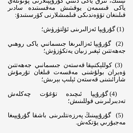
ئېتنىك، ئىرق ياكى دىنىي گۇرۇپپىلارنى پۈتۈنلەي
ياكى قىسمەن يوقىتىش مەقسىتىدە سادىر
قىلىنغان تۆۋەندىكى قىلمىشلارنى كۆرسىتىدۇ
:
(1)
گۇرۇپپا ئەزالىرىنى ئۆلتۈرۈش؛
(2)
گۇرۇپپا ئەزالىرىغا جىسمانىي ياكى روھىي
جەھەتتىن ئېغىر زىيان يەتكۈزۈش؛
(3)
كوللېكتىپقا قەستەن جىسمانىي جەھەتتىن
ۋەيران بولۇشنى مەقسەت قىلغان تۇرمۇش
شارائىتىنى قەستەن ئېلىپ بېرىش؛
(4) گۇرۇپپا ئىچىدە تۇغۇت چەكلەش
تەدبىرلىرىنى قوللىنىش؛
(5)
گۇرۇپپىنىڭ پەرزەنتلىرىنى باشقا گۇرۇپپىغا
مەجبۇرىي يۆتكەش
.