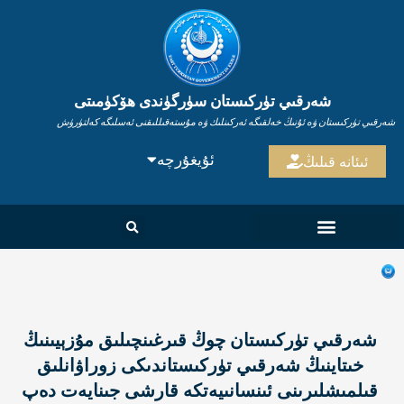
Ski
t
conten
شەرقىي تۈركىستان سۈرگۈندى ھۆكۈمىتى
شەرقىي تۈركىستان ۋە ئۇنىڭ خەلقىگە ئەركىنلىك ۋە مۇستەقىللىقنى ئەسلىگە كەلتۈرۈش
ئۇيغۇرچە
ENGLISH
ئىئانە قىلىڭ
شەرقىي تۈركىستان چوڭ قىرغىنچىلىق مۇزېيىنىڭ
خىتاينىڭ شەرقىي تۈركىستاندىكى زوراۋانلىق
قىلمىشلىرىنى ئىنسانىيەتكە قارشى جىنايەت دەپ