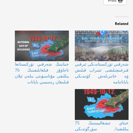
Print
Related
شەرقىي تۈركىستاندىكى ئىرقىي
خىتاينىڭ شەرقىي تۈركىستانغا
قىرغىنچىلىقنى ئىتىراپ قىلىش
تاجاۋۇز قىلغانلىقىنىڭ 76
ۋە خاتىرىلەش كۈنىدىكى
يىللىقى مۇناسىۋىتى بىلەن ئېلان
باياناتنامە
قىلىنغان رەسمىي بايانات
خىتاي ئىشغالىيىتىنىڭ 75
يىللىقىدا، سۈرگۈندىكى