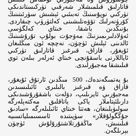
قاتارلىق قىلمىشلار شەرقىي تۈركىستاندىكى
تۈركىي نوپۇسنىڭ تەبىئىي ئېشىش سۈرئىتىنىڭ
كۆرۈنەرلىك تۆۋەنلىشىنى كەلتۈرۈپ چىقاردى
.
بۇنىڭدىن باشقا، خىتاي كەلگۈسى
ئەۋلادلىرىمىزنىڭ مەۋجۇت بولۇپ تۇرۇشىنىڭ
ئالدىنى ئېلىش ئۈچۈن، نەچچە ئون مىڭلىغان
ئۇيغۇر، قازاق، قىرغىز قاتارلىق تۈركىي
ئاياللارنى باسقۇنچى خىتاي ئەرلەر بىلەن توي
قىلىشقا مەجبۇرلىدى
.
بۇ يەتمىگەندەك،
500
مىڭدىن ئارتۇق ئۇيغۇر،
قازاق ۋە قىرغىز بالىلىرى ئائىلىسىدىن
مەجبۇرىي ئايرىلىپ، دۆلەت باشقۇرۇشىدىكى
دارىلئېتاملار ياكى ياتاقلىق مەكتەپلەرگە
سولىۋېلىنغان، ھەتتا خىتاي ئائىلىلەرگە «سادىق
جۇڭگولۇقلار» سۈپىتىدە ئاسسىمىلياتسىيە
قىلىنىش، ماڭقۇرتلاشتۇرۇلۇش ئۈچۈن
بېرىلگەن
.