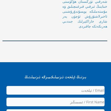
شەرقىي تۈركىستان ھۆكۈمىتى
خىتاينىڭ ئىرقىي قىرغىنچىلىق ۋە
مۇستەملىكە بويسۇندۇرۇشىنى
ئاخىرلاشتۇرۇش ئۈچۈن يەر
شارى خاراكتېرلىك جىددىي
ھەرىكەتكە چاقىردى
بىزنىڭ ئېلخەت تىزىملىكىمىزگە تىزىملىتىڭ