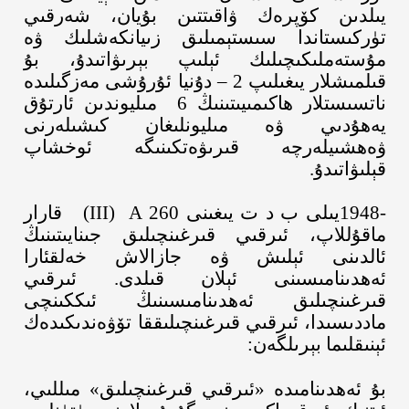
يىلدىن كۆپرەك ۋاقىتتىن بۇيان، شەرقىي
تۈركىستاندا سىستېمىلىق زىيانكەشلىك ۋە
مۇستەملىكىچىلىك ئېلىپ بېرىۋاتىدۇ، بۇ
قىلمىشلار يىغىلىپ
2
–
دۇنيا ئۇرۇشى مەزگىلىدە
ناتسىستلار ھاكىمىيىتىنىڭ
6
مىليوندىن ئارتۇق
يەھۇدىي ۋە مىليونلىغان كىشىلەرنى
ۋەھشىيلەرچە قىرىۋەتكىنىگە ئوخشاپ
قېلىۋاتىدۇ
.
1948-
يىلى ب د ت يىغىنى
260
A
(III)
قارار
ماقۇللاپ، ئىرقىي قىرغىنچىلىق جىنايىتىنىڭ
ئالدىنى ئېلىش ۋە جازالاش خەلقئارا
ئەھدىنامىسىنى ئېلان قىلدى
.
ئىرقىي
قىرغىنچىلىق ئەھدىنامىسىنىڭ ئىككىنچى
ماددىسىدا، ئىرقىي قىرغىنچىلىققا تۆۋەندىكىدەك
ئېنىقلىما بېرىلگەن
:
بۇ ئەھدىنامىدە «ئىرقىي قىرغىنچىلىق» مىللىي،