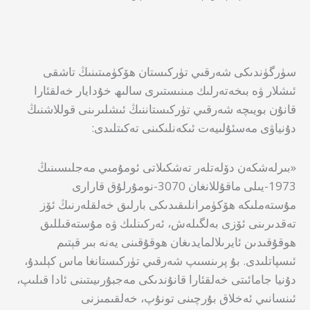
سۈرگۈندىكى شەرقىي تۈركىستان ھۆكۈمىتىنىڭ تاشقى
ئىشلار ۋە بىخەتەرلىك مىنىستىرى سالىھ خۇدايار خەلقئارا
قانۇن بويىچە شەرقىي تۈركىستاننىڭ ئىشلىرىنى قوللاشنىڭ
دۇنياۋى مەسئۇلىيەت ئىكەنلىكىنى تەكىتلىدى:
«بىرلەشكەن دۆلەتلەر تەشكىلاتى ئومۇمىي مەجلىسىنىڭ
1973-يىلى ماقۇللانغان 3070-نومۇرلۇق قارارى
مۇستەملىكە ھۆكۈمرانلىقىدىكى بارلىق خەلقلەرنىڭ ئۆز
تەقدىرىنى ئۆزى بەلگىلەش، ئەركىنلىك ۋە مۇستەقىللىق
ھوقۇقىدىن ئايرىلالمايدىغان ھوقۇقىنى يەنە بىر قېتىم
ئىسپاتلىدى. بۇ پرىنسىپ شەرقىي تۈركىستانغا ماس كېلىدۇ،
دۇنيا جامائىتى خەلقئارا قانۇندىكى مەجبۇرىيىتىنى ئادا قىلىپ،
ئىنسانىي ئەخلاق بۇرچىنى تونۇپ، خەلقىمىزنى