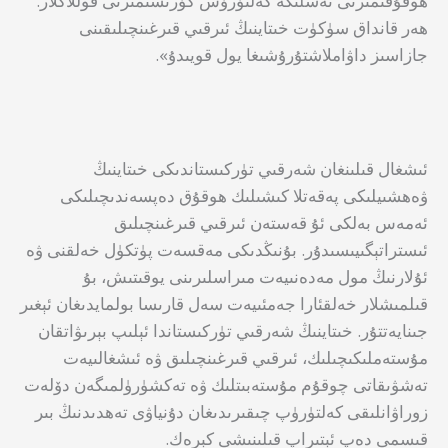
ھوقۇقىمىزنى ئەسلىگە كەلتۈرۈش كۈرىشىمىزنى قوللاڭلار.
ھەر قانداق سۈكۈت خىتاينىڭ ئىرقىي قىرغىنچىلىقىنى
جازاسىز داۋاملاشتۇرۇشىغا يول قويىدۇ».
ئىشغال قىلىنغان شەرقىي تۈركىستاندىكى خىتاينىڭ
ۋەھشىيلىكى پەقەتلا كىشىلىك ھوقۇق دەپسەندىچىلىكى
ئەمەس بەلكى ئۇ قەستەن ئىرقىي قىرغىنچىلىق
ئىستراتېگىيىسىدۇر. بۇنىڭدىكى مەقسەت پۈتكۈل خەلقنى ۋە
ئۇلارنىڭ مول مەدەنىيەت مىراسلىرىنى يوقىتىش، بۇ
قىلمىشلار خەلقئارا جەمئىيەت سەل قارىسا بولمايدىغان ئېغىر
جىنايەتتۇر. خىتاينىڭ شەرقىي تۈركىستاندا ئېلىپ بېرىۋاتقان
مۇستەملىكىچىلىك، ئىرقىي قىرغىنچىلىق ۋە ئىشغالىيەت
تەشۋىقاتى چوقۇم مۇستەبىتلىك ۋە تەكشۈرۈلمىگەن دۆلەت
زوراۋانلىقى كەلتۈرۈپ چىقىرىدىغان دۇنياۋى تەھدىدنىڭ بىر
قىسمى دەپ ئېتىراپ قىلىنىشى كېرەك.