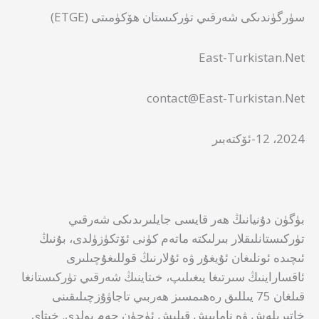
سۈرگۈندىكى شەرقىي تۈركىستان ھۆكۈمىتى (ETGE)
East-Turkistan.Net
contact@East-Turkistan.Net
2024، 12-ئۆكتەبىر
بۈگۈن دۇنيانىڭ ھەر قايسى جايلىرىدىكى شەرقىي
تۈركىستانلىقلار بىرلىكتە ماتەم كۈنى ئۆتكۈزۈلدى، بۇنىڭ
ئىچىدە ئونلىغان ئۇيغۇر ۋە ئۇلارنىڭ قوللىغۇچىلىرى
ئاقساراينىڭ سىرتىغا يىغىلىپ، خىتاينىڭ شەرقىي تۈركىستانغا
قىلغان 75 يىللىق رەھىمسىز ھەربىي تاجاۋۇزچىلىقىنى
خاتىرىلەش ۋە نامايىش قىلىش ئۈچۈن جەم بولدى. خىتاي