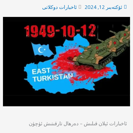
ئۆكتەبىر 12, 2024
ئاخبارات دوكلاتى
ئاخبارات ئېلان قىلىش – دەرھال تارقىتىش ئۈچۈن