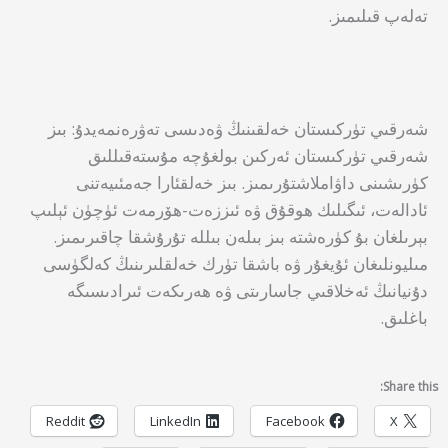
تەلەپ قىلىمىز.
شەرقىي تۈركىستان خەلقىنىڭ ۋەدىسى تەۋرەنمەيدۇ: بىز
شەرقىي تۈركىستان ئەركىن بولغۇچە مۇستەقىللىق
كۈرىشىنى داۋاملاشتۇرىمىز. بىز خەلقئارا جەمئىيەتنى
ئادالەت، ئىگىلىك ھوقۇق ۋە ئىززەت-ھۆرمەت ئۈچۈن ئېلىپ
بېرىلغان بۇ كۈرەشتە بىز بىلەن بىللە تۇرۇشقا چاقىرىمىز.
مىليونلىغان ئۇيغۇر ۋە باشقا تۈرك خەلقلىرىنىڭ كەلگۈسى
دۇنيانىڭ ئەخلاقىي جاسارىتى ۋە ھەرىكەت ئىرادىسىگە
باغلىق.
Share this:
Reddit
LinkedIn
Facebook
X