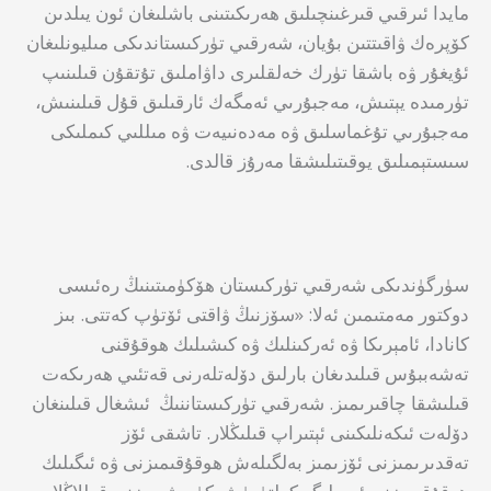
مايدا ئىرقىي قىرغىنچىلىق ھەرىكىتىنى باشلىغان ئون يىلدىن
كۆپرەك ۋاقىتتىن بۇيان، شەرقىي تۈركىستاندىكى مىليونلىغان
ئۇيغۇر ۋە باشقا تۈرك خەلقلىرى داۋاملىق تۇتقۇن قىلىنىپ
تۈرمىدە يېتىش، مەجبۇرىي ئەمگەك ئارقىلىق قۇل قىلىنىش،
مەجبۇرىي تۇغماسلىق ۋە مەدەنىيەت ۋە مىللىي كىملىكى
سىستېمىلىق يوقىتىلىشقا مەرۇز قالدى.
سۈرگۈندىكى شەرقىي تۈركىستان ھۆكۈمىتىنىڭ رەئىسى
دوكتور مەمتىمىن ئەلا: «سۆزنىڭ ۋاقتى ئۆتۈپ كەتتى. بىز
كانادا، ئامېرىكا ۋە ئەركىنلىك ۋە كىشىلىك ھوقۇقنى
تەشەببۇس قىلىدىغان بارلىق دۆلەتلەرنى قەتئىي ھەرىكەت
قىلىشقا چاقىرىمىز. شەرقىي تۈركىستاننىڭ ئىشغال قىلىنغان
دۆلەت ئىكەنلىكىنى ئېتىراپ قىلىڭلار. تاشقى ئۆز
تەقدىرىمىزنى ئۆزىمىز بەلگىلەش ھوقۇقىمىزنى ۋە ئىگىلىك