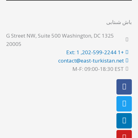
باش شىتابى
1325 G Street NW, Suite 500 Washington, DC
20005
+1 202-599-2244, Ext: 1
contact@east-turkistan.net
M-F: 09:00-18:30 EST
Instagram
Facebook
Linkedin
Youtube
Twitter