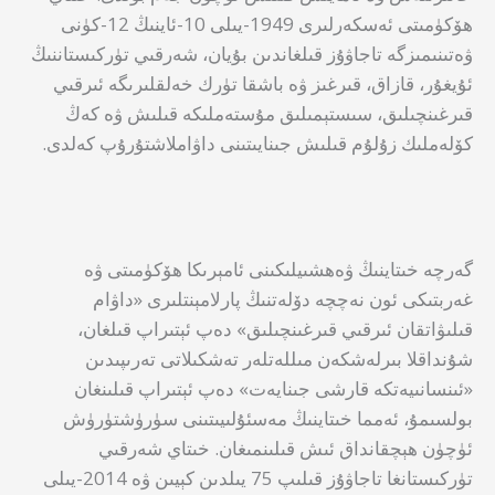
ھۆكۈمىتى ئەسكەرلىرى 1949-يىلى 10-ئاينىڭ 12-كۈنى
ۋەتىنىمىزگە تاجاۋۇز قىلغاندىن بۇيان، شەرقىي تۈركىستاننىڭ
ئۇيغۇر، قازاق، قىرغىز ۋە باشقا تۈرك خەلقلىرىگە ئىرقىي
قىرغىنچىلىق، سىستېمىلىق مۇستەملىكە قىلىش ۋە كەڭ
كۆلەملىك زۇلۇم قىلىش جىنايىتىنى داۋاملاشتۇرۇپ كەلدى.
گەرچە خىتاينىڭ ۋەھشىيلىكىنى ئامېرىكا ھۆكۈمىتى ۋە
غەربتىكى ئون نەچچە دۆلەتنىڭ پارلامېنتلىرى «داۋام
قىلىۋاتقان ئىرقىي قىرغىنچىلىق» دەپ ئېتىراپ قىلغان،
شۇنداقلا بىرلەشكەن مىللەتلەر تەشكىلاتى تەرىپىدىن
«ئىنسانىيەتكە قارشى جىنايەت» دەپ ئېتىراپ قىلىنغان
بولسىمۇ، ئەمما خىتاينىڭ مەسئۇلىيىتىنى سۈرۈشتۈرۈش
ئۈچۈن ھېچقانداق ئىش قىلىنمىغان. خىتاي شەرقىي
تۈركىستانغا تاجاۋۇز قىلىپ 75 يىلدىن كېيىن ۋە 2014-يىلى