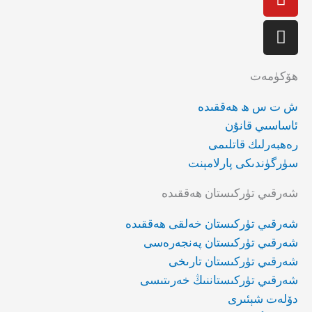
ھۆكۈمەت
ش ت س ھ ھەققىدە
ئاساسىي قانۇن
رەھبەرلىك قاتلىمى
سۈرگۈندىكى پارلامېنت
شەرقىي تۈركىستان ھەققىدە
شەرقىي تۈركىستان خەلقى ھەققىدە
شەرقىي تۈركىستان پەنجەرەسى
شەرقىي تۈركىستان تارىخى
شەرقىي تۈركىستاننىڭ خەرىتىسى
دۆلەت شېئىرى