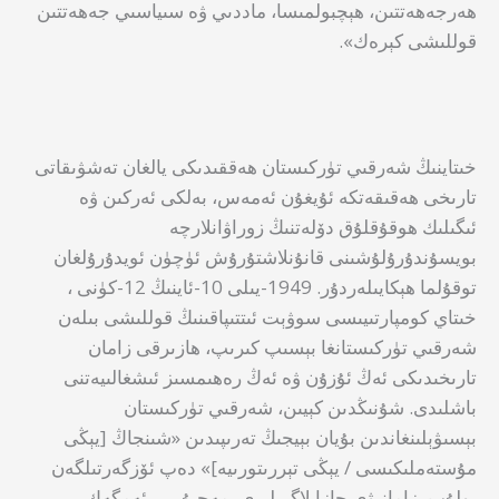
ھەرجەھەتتىن، ھېچبولمىسا، ماددىي ۋە سىياسىي جەھەتتىن
قوللىشى كېرەك».
خىتاينىڭ شەرقىي تۈركىستان ھەققىدىكى يالغان تەشۋىقاتى
تارىخى ھەقىقەتكە ئۇيغۇن ئەمەس، بەلكى ئەركىن ۋە
ئىگىلىك ھوقۇقلۇق دۆلەتنىڭ زوراۋانلارچە
بويسۇندۇرۇلۇشىنى قانۇنلاشتۇرۇش ئۈچۈن ئويدۇرۇلغان
توقۇلما ھېكايىلەردۇر. 1949-يىلى 10-ئاينىڭ 12-كۈنى ،
خىتاي كومپارتىيىسى سوۋېت ئىتتىپاقىنىڭ قوللىشى بىلەن
شەرقىي تۈركىستانغا بېسىپ كىرىپ، ھازىرقى زامان
تارىخىدىكى ئەڭ ئۇزۇن ۋە ئەڭ رەھىمسىز ئىشغالىيەتنى
باشلىدى. شۇنىڭدىن كېيىن، شەرقىي تۈركىستان
بېسىۋېلىنغاندىن بۇيان بېيجىڭ تەرىپىدىن «شىنجاڭ [يېڭى
مۇستەملىكىسى / يېڭى تېررىتورىيە]» دەپ ئۆزگەرتىلگەن
بولۇپ، زامانىۋى جازا لاگېرلىرى، مەجبۇرىي ئەمگەك