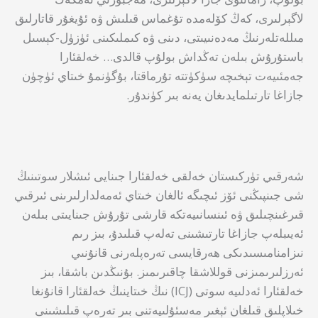
لاگېرلىرى، كەڭ كۆلەمدە تۇغماس قىلىش ۋە ئۇيغۇر قاتارلىق
مىللەتلەرنىڭ مەدەنىيىتى، دىنى ۋە كىملىكىنى ئۈزۈل-كېسىل
باستۇرۇش بىلەن تەڭداش بولۇپ قالدى… خەلقئارا
جەمئىيەت تېخىچە سۈكۈتتە تۇرماقتا، بۇگۈنمۇ خىتاي ئۈچۈن
جازاغا تارتىلمايدىغان يەنە بىر كۈندۇر.
شەرقىي تۈركىستان خەلقى خەلقئارا جىنايى ئىشلار سوتىنىڭ
شى جىنپىڭنى ئۆز ئىچىگە ئالغان خىتاي ئەمەلدارلىرىنى ئىرقىي
قىرغىنچىلىق ۋە ئىنسانىيەتكە قارشى تۇرۇش جىنايىتى بىلەن
ئەيىبلەپ جازاغا تارتىشىنى تەلەپ قىلىدۇ، بىز رىم
نىزامنامىسىدىكى ھەرقايسى تەرەپلەرنى قانۇنىي
ئەرزلىرىمىزنى قوللاشقا چاقىرىمىز. بۇنىڭدىن باشقا، بىز
خەلقئارا ئەدلىيە سوتى (ICJ) نىڭ خىتاينىڭ خەلقئارا قانۇنغا
خىلاپلىق قىلغان ئېغىر مەسئۇلىيەتنى بىر تەرەپ قىلىشىنى