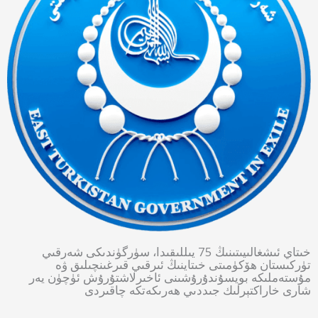
خىتاي ئىشغالىيىتىنىڭ 75 يىللىقىدا، سۈرگۈندىكى شەرقىي
تۈركىستان ھۆكۈمىتى خىتاينىڭ ئىرقىي قىرغىنچىلىق ۋە
مۇستەملىكە بويسۇندۇرۇشىنى ئاخىرلاشتۇرۇش ئۈچۈن يەر
شارى خاراكتېرلىك جىددىي ھەرىكەتكە چاقىردى