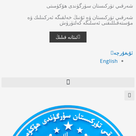
شەرقىي تۈركىستان سۈرگۈندى ھۆكۈمىتى
شەرقىي تۈركىستان ۋە ئۇنىڭ خەلقىگە ئەركىنلىك ۋە
مۇستەقىللىقنى ئەسلىگە كەلتۈرۈش
ئىئانە قىلىڭ
ئۇيغۇرچە
English