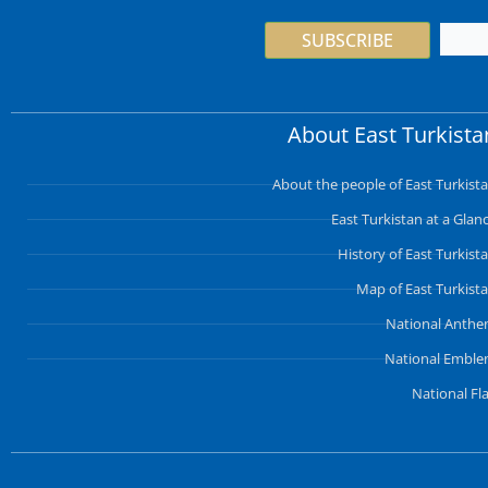
SUBSCRIBE
About East Turkista
About the people of East Turkist
East Turkistan at a Glan
History of East Turkist
Map of East Turkist
National Anth
National Embl
National Fl