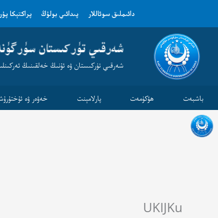
Ski
دائىملىق سوئاللار
پىدائىي بولۇڭ
پراكتېكا پۇ
t
conten
شەرقىي تۈركىستان سۈرگۈن
شەرقىي تۈركىستان ۋە ئۇنىڭ خەلقىنىڭ ئەركىنلى
باشبەت
ھۆكۈمەت
پارلامېنت
خەۋەر ۋە ئۇختۇرۇش
UKIJKu