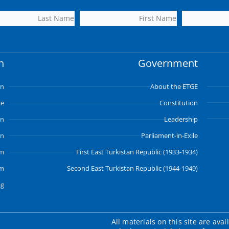
n
Government
an
About the ETGE
ce
Constitution
an
Leadership
an
Parliament-in-Exile
em
First East Turkistan Republic (1933-1934)
em
Second East Turkistan Republic (1944-1949)
ag
All materials on this site are ava