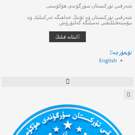
شەرقىي تۈركىستان سۈرگۈندى ھۆكۈمىتى
شەرقىي تۈركىستان ۋە ئۇنىڭ خەلقىگە ئەركىنلىك ۋە
مۇستەقىللىقنى ئەسلىگە كەلتۈرۈش
ئىئانە قىلىڭ
ئۇيغۇرچە
English