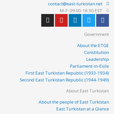
contact@east-turkistan.net
M-F: 09:00-18:30 EST
I
Y
L
T
F
n
o
i
w
a
s
u
n
i
c
Government
t
t
k
t
e
a
u
e
t
b
About the ETGE
g
b
d
e
o
Constitution
r
e
i
r
o
Leadership
a
n
k
Parliament-in-Exile
m
First East Turkistan Republic (1933-1934)
Second East Turkistan Republic (1944-1949)
About East Turkistan
About the people of East Turkistan
East Turkistan at a Glance