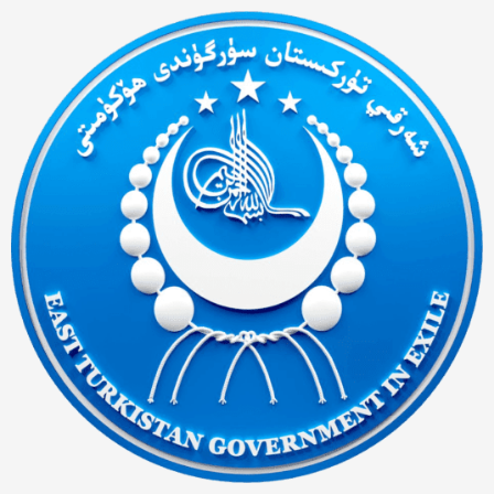
Ski
t
conten