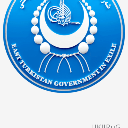
UKIJRuG