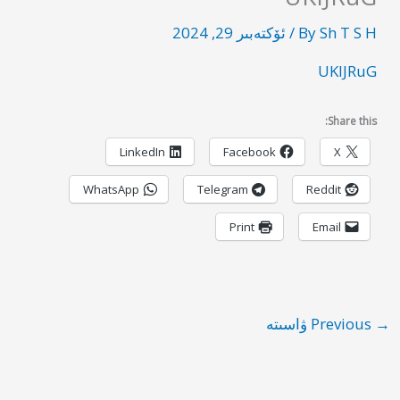
Sh T S H
By
/
ئۆكتەبىر 29, 2024
UKIJRuG
Share this:
LinkedIn
Facebook
X
WhatsApp
Telegram
Reddit
Print
Email
→
Previous ۋاسىتە